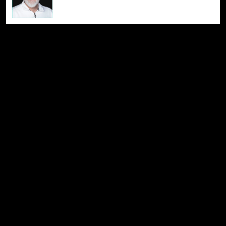
Transcoding Platform
Collaborative Content Cloud
Redesign
/
Redundanz
/
Failover
Development
/
Cloud
/
Support